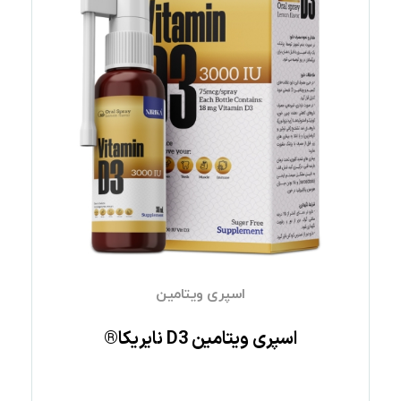
اسپری ویتامین
اﺳﭙﺮی وﯾﺘﺎﻣﯿﻦ D3 نایریکا®