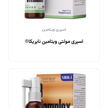
اسپری ویتامین
اﺳﭙﺮی ﻣﻮﻟﺘﯽ وﯾﺘﺎﻣﯿﻦ نایریکا®