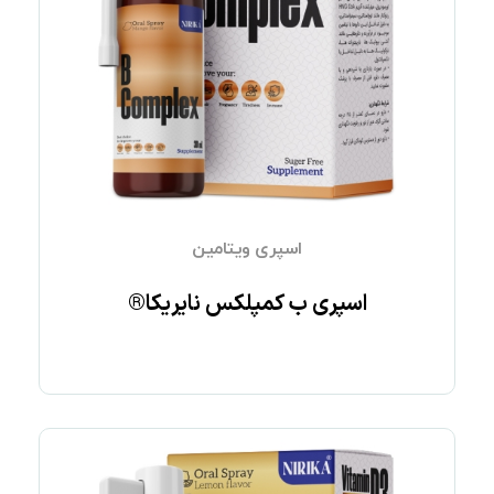
اسپری ویتامین
اسپری ب کمپلکس نایریکا®